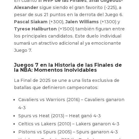
En cuanto al
MVP de las Finales
,
Shai Gilgeous-
Alexander
sigue siendo el gran favorito (-225), a
pesar de sus 21 puntos en la derrota del Juego 6.
Pascal Siakam
(+300),
Jalen Williams
(+1300) y
Tyrese Haliburton
(+1500) también figuran entre
los principales candidatos. Este duelo individual
sumará un atractivo adicional al ya emocionante
Juego 7.
Juegos 7 en la Historia de las Finales de
la NBA: Momentos Inolvidables
La Final de 2025 se une a una lista exclusiva de
batallas que definieron campeonatos:
Cavaliers vs Warriors (2016) – Cavaliers ganaron
4-3
Spurs vs Heat (2013) – Heat ganó 4-3
Celtics vs Lakers (2010) – Lakers ganaron 4-3
Pistons vs Spurs (2005) – Spurs ganaron 4-3