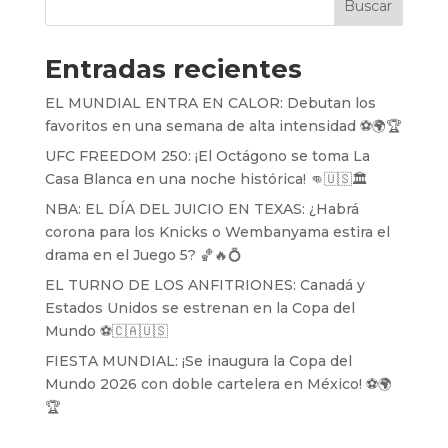
Buscar
Entradas recientes
EL MUNDIAL ENTRA EN CALOR: Debutan los
favoritos en una semana de alta intensidad ⚽️🌍🏆
UFC FREEDOM 250: ¡El Octágono se toma La
Casa Blanca en una noche histórica! 👊🇺🇸🏛️
NBA: EL DÍA DEL JUICIO EN TEXAS: ¿Habrá
corona para los Knicks o Wembanyama estira el
drama en el Juego 5? 🏀🔥💍
EL TURNO DE LOS ANFITRIONES: Canadá y
Estados Unidos se estrenan en la Copa del
Mundo ⚽️🇨🇦🇺🇸
FIESTA MUNDIAL: ¡Se inaugura la Copa del
Mundo 2026 con doble cartelera en México! ⚽️🌍
🏆