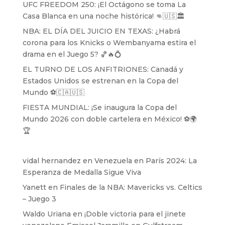
UFC FREEDOM 250: ¡El Octágono se toma La
Casa Blanca en una noche histórica! 👊🇺🇸🏛️
NBA: EL DÍA DEL JUICIO EN TEXAS: ¿Habrá
corona para los Knicks o Wembanyama estira el
drama en el Juego 5? 🏀🔥💍
EL TURNO DE LOS ANFITRIONES: Canadá y
Estados Unidos se estrenan en la Copa del
Mundo ⚽️🇨🇦🇺🇸
FIESTA MUNDIAL: ¡Se inaugura la Copa del
Mundo 2026 con doble cartelera en México! ⚽️🌍
🏆
vidal hernandez
en
Venezuela en París 2024: La
Esperanza de Medalla Sigue Viva
Yanett
en
Finales de la NBA: Mavericks vs. Celtics
– Juego 3
Waldo Uriana
en
¡Doble victoria para el jinete