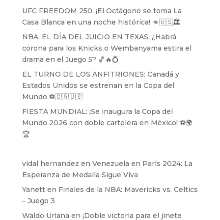
UFC FREEDOM 250: ¡El Octágono se toma La
Casa Blanca en una noche histórica! 👊🇺🇸🏛️
NBA: EL DÍA DEL JUICIO EN TEXAS: ¿Habrá
corona para los Knicks o Wembanyama estira el
drama en el Juego 5? 🏀🔥💍
EL TURNO DE LOS ANFITRIONES: Canadá y
Estados Unidos se estrenan en la Copa del
Mundo ⚽️🇨🇦🇺🇸
FIESTA MUNDIAL: ¡Se inaugura la Copa del
Mundo 2026 con doble cartelera en México! ⚽️🌍
🏆
vidal hernandez
en
Venezuela en París 2024: La
Esperanza de Medalla Sigue Viva
Yanett
en
Finales de la NBA: Mavericks vs. Celtics
– Juego 3
Waldo Uriana
en
¡Doble victoria para el jinete