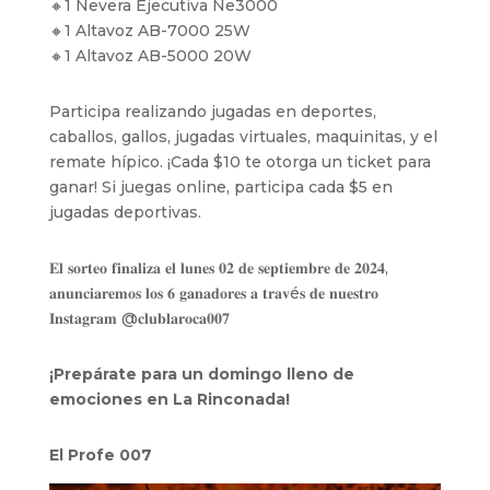
🔸1 Nevera Ejecutiva Ne3000
🔸1 Altavoz AB-7000 25W
🔸1 Altavoz AB-5000 20W
Participa realizando jugadas en deportes,
caballos, gallos, jugadas virtuales, maquinitas, y el
remate hípico. ¡Cada $10 te otorga un ticket para
ganar! Si juegas online, participa cada $5 en
jugadas deportivas.
𝐄𝐥 𝐬𝐨𝐫𝐭𝐞𝐨 𝐟𝐢𝐧𝐚𝐥𝐢𝐳𝐚 𝐞𝐥 𝐥𝐮𝐧𝐞𝐬 𝟎𝟐 𝐝𝐞 𝐬𝐞𝐩𝐭𝐢𝐞𝐦𝐛𝐫𝐞 𝐝𝐞 𝟐𝟎𝟐𝟒,
𝐚𝐧𝐮𝐧𝐜𝐢𝐚𝐫𝐞𝐦𝐨𝐬 𝐥𝐨𝐬 𝟔 𝐠𝐚𝐧𝐚𝐝𝐨𝐫𝐞𝐬 𝐚 𝐭𝐫𝐚𝐯é𝐬 𝐝𝐞 𝐧𝐮𝐞𝐬𝐭𝐫𝐨
𝐈𝐧𝐬𝐭𝐚𝐠𝐫𝐚𝐦 @‌𝐜𝐥𝐮𝐛𝐥𝐚𝐫𝐨𝐜𝐚𝟎𝟎𝟕
¡Prepárate para un domingo lleno de
emociones en La Rinconada!
El Profe 007