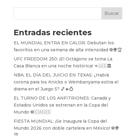
Buscar
Entradas recientes
EL MUNDIAL ENTRA EN CALOR: Debutan los
favoritos en una semana de alta intensidad ⚽️🌍🏆
UFC FREEDOM 250: ¡El Octágono se toma La
Casa Blanca en una noche histórica! 👊🇺🇸🏛️
NBA: EL DÍA DEL JUICIO EN TEXAS: ¿Habrá
corona para los Knicks o Wembanyama estira el
drama en el Juego 5? 🏀🔥💍
EL TURNO DE LOS ANFITRIONES: Canadá y
Estados Unidos se estrenan en la Copa del
Mundo ⚽️🇨🇦🇺🇸
FIESTA MUNDIAL: ¡Se inaugura la Copa del
Mundo 2026 con doble cartelera en México! ⚽️🌍
🏆