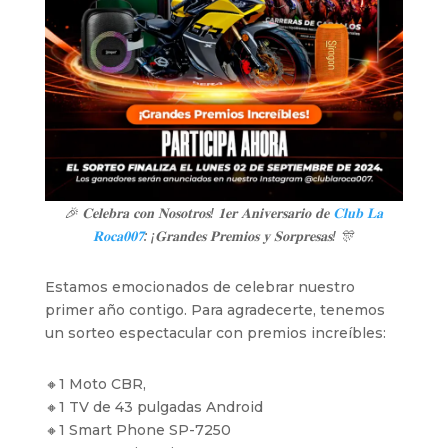
🎉 𝐂𝐞𝐥𝐞𝐛𝐫𝐚 𝐜𝐨𝐧 𝐍𝐨𝐬𝐨𝐭𝐫𝐨𝐬! 𝟏𝐞𝐫 𝐀𝐧𝐢𝐯𝐞𝐫𝐬𝐚𝐫𝐢𝐨 𝐝𝐞
𝐂𝐥𝐮𝐛 𝐋𝐚
𝐑𝐨𝐜𝐚𝟎𝟎𝟕
: ¡𝐆𝐫𝐚𝐧𝐝𝐞𝐬 𝐏𝐫𝐞𝐦𝐢𝐨𝐬 𝐲 𝐒𝐨𝐫𝐩𝐫𝐞𝐬𝐚𝐬! 🎊
Estamos emocionados de celebrar nuestro
primer año contigo. Para agradecerte, tenemos
un sorteo espectacular con premios increíbles:
🔸1 Moto CBR,
🔸1 TV de 43 pulgadas Android
🔸1 Smart Phone SP-7250