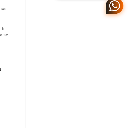
nos
 a
a se
s