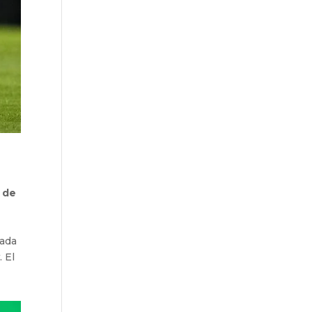
 de
nada
y
. El