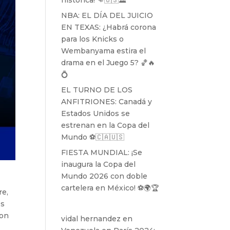
histórica! 👊🇺🇸🏛️
NBA: EL DÍA DEL JUICIO
EN TEXAS: ¿Habrá corona
para los Knicks o
Wembanyama estira el
drama en el Juego 5? 🏀🔥
💍
EL TURNO DE LOS
ANFITRIONES: Canadá y
Estados Unidos se
estrenan en la Copa del
Mundo ⚽️🇨🇦🇺🇸
FIESTA MUNDIAL: ¡Se
inaugura la Copa del
Mundo 2026 con doble
cartelera en México! ⚽️🌍🏆
re,
es
Con
vidal hernandez
en