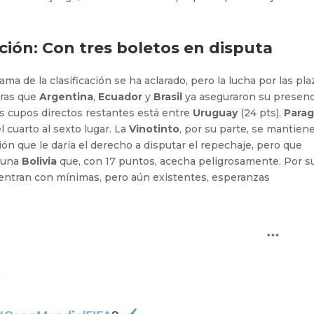
ación: Con tres boletos en disputa
ma de la clasificación se ha aclarado, pero la lucha por las pla
tras que
Argentina
,
Ecuador
y
Brasil
ya aseguraron su presenc
es cupos directos restantes está entre
Uruguay
(24 pts),
Para
 cuarto al sexto lugar. La
Vinotinto
, por su parte, se mantien
ión que le daría el derecho a disputar el repechaje, pero que
e una
Bolivia
que, con 17 puntos, acecha peligrosamente. Por s
uentran con mínimas, pero aún existentes, esperanzas