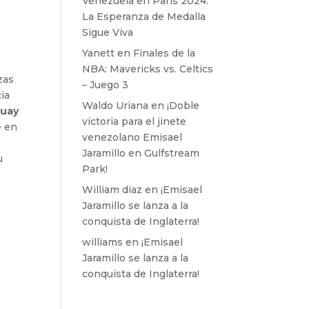
Venezuela en París 2024:
La Esperanza de Medalla
Sigue Viva
Yanett
en
Finales de la
NBA: Mavericks vs. Celtics
zas
– Juego 3
ia
Waldo Uriana
en
¡Doble
guay
victoria para el jinete
e en
venezolano Emisael
Jaramillo en Gulfstream
u
Park!
William diaz
en
¡Emisael
Jaramillo se lanza a la
conquista de Inglaterra!
williams
en
¡Emisael
Jaramillo se lanza a la
conquista de Inglaterra!