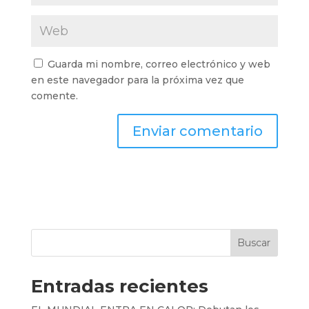
Guarda mi nombre, correo electrónico y web
en este navegador para la próxima vez que
comente.
Buscar
Entradas recientes