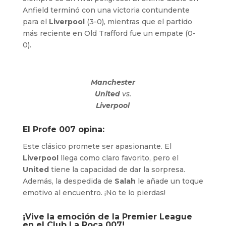
Anfield terminó con una victoria contundente
para el
Liverpool
(3-0), mientras que el partido
más reciente en Old Trafford fue un empate (0-
0).
Manchester
United
vs.
Liverpool
El Profe 007 opina:
Este clásico promete ser apasionante. El
Liverpool
llega como claro favorito, pero el
United
tiene la capacidad de dar la sorpresa.
Además, la despedida de
Salah
le añade un toque
emotivo al encuentro. ¡No te lo pierdas!
¡Vive la emoción de la Premier League
en el
Club La Roca 007
!