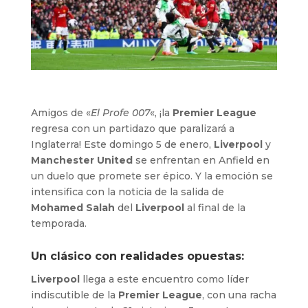
Amigos de «
El Profe 007
«, ¡la
Premier League
regresa con un partidazo que paralizará a
Inglaterra! Este domingo 5 de enero,
Liverpool
y
Manchester United
se enfrentan en Anfield en
un duelo que promete ser épico. Y la emoción se
intensifica con la noticia de la salida de
Mohamed Salah
del
Liverpool
al final de la
temporada.
Un clásico con realidades opuestas:
Liverpool
llega a este encuentro como líder
indiscutible de la
Premier League
, con una racha