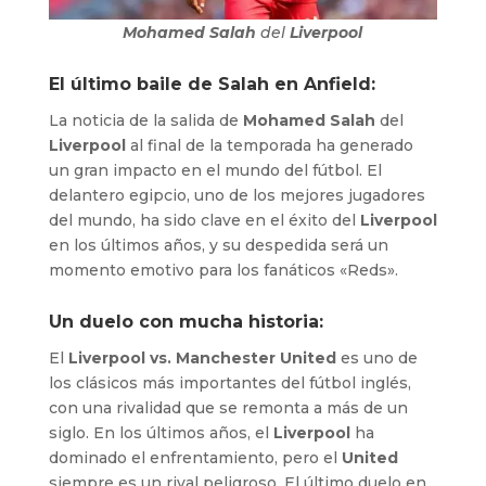
Mohamed Salah
del
Liverpool
El último baile de Salah en Anfield:
La noticia de la salida de
Mohamed Salah
del
Liverpool
al final de la temporada ha generado
un gran impacto en el mundo del fútbol. El
delantero egipcio, uno de los mejores jugadores
del mundo, ha sido clave en el éxito del
Liverpool
en los últimos años, y su despedida será un
momento emotivo para los fanáticos «Reds».
Un duelo con mucha historia:
El
Liverpool vs. Manchester United
es uno de
los clásicos más importantes del fútbol inglés,
con una rivalidad que se remonta a más de un
siglo. En los últimos años, el
Liverpool
ha
dominado el enfrentamiento, pero el
United
siempre es un rival peligroso. El último duelo en