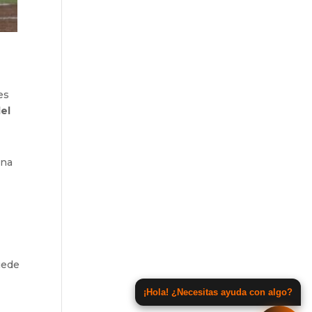
es
del
ana
uede
¡Hola! ¿Necesitas ayuda con algo?