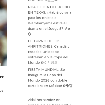
histórica! 👊🇺🇸🏛️
NBA: EL DÍA DEL JUICIO
EN TEXAS: ¿Habrá corona
para los Knicks o
Wembanyama estira el
drama en el Juego 5? 🏀🔥
💍
EL TURNO DE LOS
ANFITRIONES: Canadá y
Estados Unidos se
estrenan en la Copa del
Mundo ⚽️🇨🇦🇺🇸
FIESTA MUNDIAL: ¡Se
inaugura la Copa del
ue
Mundo 2026 con doble
cartelera en México! ⚽️🌍🏆
los
vidal hernandez
en