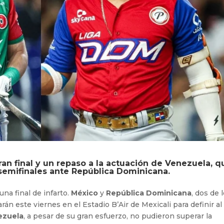
gran final y un repaso a la actuación de Venezuela, q
 semifinales ante República Dominicana.
una final de infarto.
México
y
República Dominicana
, dos de 
án este viernes en el Estadio B’Air de Mexicali para definir al
ezuela
, a pesar de su gran esfuerzo, no pudieron superar la