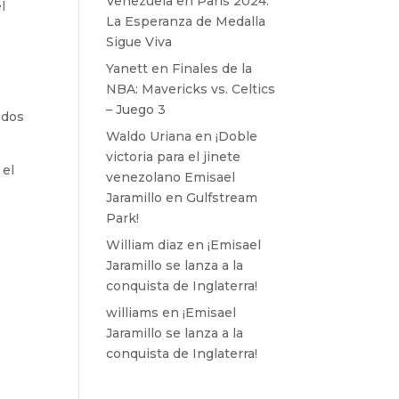
Venezuela en París 2024:
l
La Esperanza de Medalla
Sigue Viva
Yanett
en
Finales de la
NBA: Mavericks vs. Celtics
– Juego 3
odos
Waldo Uriana
en
¡Doble
victoria para el jinete
 el
venezolano Emisael
Jaramillo en Gulfstream
Park!
William diaz
en
¡Emisael
Jaramillo se lanza a la
conquista de Inglaterra!
williams
en
¡Emisael
Jaramillo se lanza a la
conquista de Inglaterra!