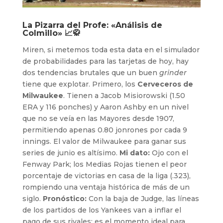
La Pizarra del Profe: «Análisis de
Colmillo» 📈🥋
Miren, si metemos toda esta data en el simulador
de probabilidades para las tarjetas de hoy, hay
dos tendencias brutales que un buen
grinder
tiene que explotar. Primero, los
Cerveceros de
Milwaukee
. Tienen a Jacob Misiorowski (1.50
ERA y 116 ponches) y Aaron Ashby en un nivel
que no se veía en las Mayores desde 1907,
permitiendo apenas 0.80 jonrones por cada 9
innings. El valor de Milwaukee para ganar sus
series de junio es altísimo.
Mi dato:
Ojo con el
Fenway Park; los Medias Rojas tienen el peor
porcentaje de victorias en casa de la liga (.323),
rompiendo una ventaja histórica de más de un
siglo.
Pronóstico:
Con la baja de Judge, las líneas
de los partidos de los Yankees van a inflar el
pago de sus rivales; es el momento ideal para