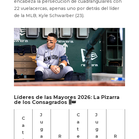
encabeza la persecución de cuadrangulares con
22 vuelacercas, apenas uno por detrás del líder
de la MLB, Kyle Schwarber (23).
Líderes de las Mayores 2026: La Pizarra
de los Consagrados 🎚️👑
J
C
J
C
u
a
u
a
g
t
g
t
a
R
e
a
R