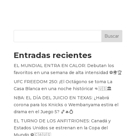
Buscar
Entradas recientes
EL MUNDIAL ENTRA EN CALOR: Debutan los
favoritos en una semana de alta intensidad ⚽️🌍🏆
UFC FREEDOM 250: ¡El Octágono se toma La
Casa Blanca en una noche histórica! 👊🇺🇸🏛️
NBA: EL DÍA DEL JUICIO EN TEXAS: ¿Habrá
corona para los Knicks o Wembanyama estira el
drama en el Juego 5? 🏀🔥💍
EL TURNO DE LOS ANFITRIONES: Canadá y
Estados Unidos se estrenan en la Copa del
Mundo ⚽️🇨🇦🇺🇸