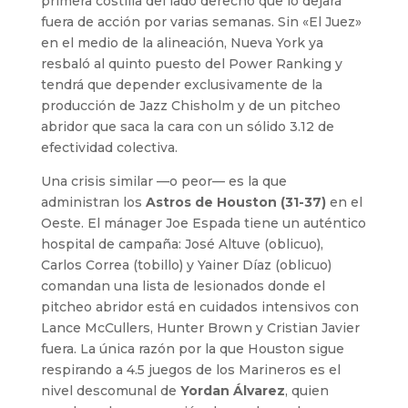
primera costilla del lado derecho que lo dejará
fuera de acción por varias semanas. Sin «El Juez»
en el medio de la alineación, Nueva York ya
resbaló al quinto puesto del Power Ranking y
tendrá que depender exclusivamente de la
producción de Jazz Chisholm y de un pitcheo
abridor que saca la cara con un sólido 3.12 de
efectividad colectiva.
Una crisis similar —o peor— es la que
administran los
Astros de Houston (31-37)
en el
Oeste. El mánager Joe Espada tiene un auténtico
hospital de campaña: José Altuve (oblicuo),
Carlos Correa (tobillo) y Yainer Díaz (oblicuo)
comandan una lista de lesionados donde el
pitcheo abridor está en cuidados intensivos con
Lance McCullers, Hunter Brown y Cristian Javier
fuera. La única razón por la que Houston sigue
respirando a 4.5 juegos de los Marineros es el
nivel descomunal de
Yordan Álvarez
, quien