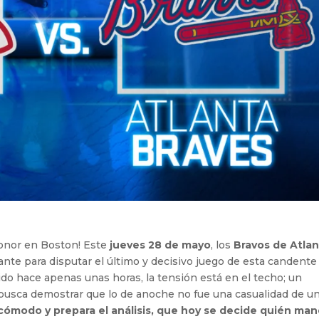
honor en Boston! Este
jueves 28 de mayo
, los
Bravos de Atla
ante para disputar el último y decisivo juego de esta candente
ido hace apenas unas horas, la tensión está en el techo; un
o busca demostrar que lo de anoche no fue una casualidad de u
 cómodo y prepara el análisis, que hoy se decide quién ma