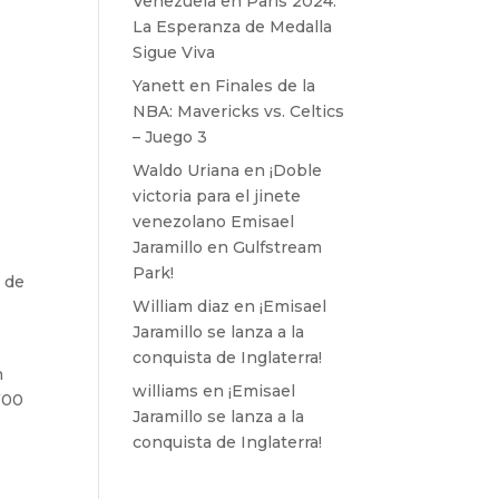
Venezuela en París 2024:
La Esperanza de Medalla
Sigue Viva
Yanett
en
Finales de la
NBA: Mavericks vs. Celtics
– Juego 3
Waldo Uriana
en
¡Doble
victoria para el jinete
venezolano Emisael
Jaramillo en Gulfstream
Park!
n de
William diaz
en
¡Emisael
Jaramillo se lanza a la
conquista de Inglaterra!
n
williams
en
¡Emisael
,700
Jaramillo se lanza a la
conquista de Inglaterra!