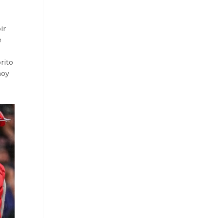
ir
e
rito
hoy