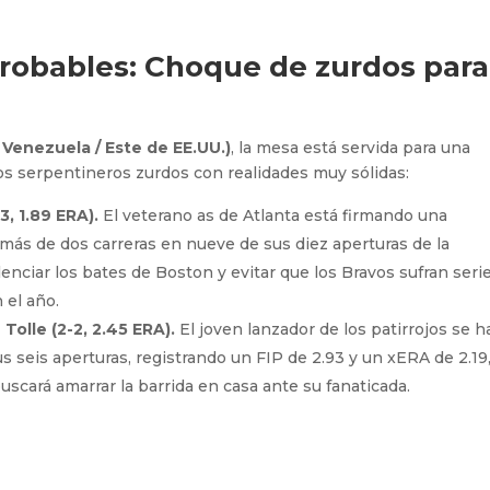
robables: Choque de zurdos para
 Venezuela / Este de EE.UU.)
, la mesa está servida para una
dos serpentineros zurdos con realidades muy sólidas:
3, 1.89 ERA).
El veterano as de Atlanta está firmando una
ás de dos carreras en nueve de sus diez aperturas de la
lenciar los bates de Boston y evitar que los Bravos sufran seri
 el año.
Tolle (2-2, 2.45 ERA).
El joven lanzador de los patirrojos se h
us seis aperturas, registrando un FIP de 2.93 y un xERA de 2.19,
scará amarrar la barrida en casa ante su fanaticada.