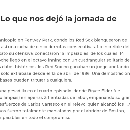
 Lo que nos dejó la jornada de
manicopio en Fenway Park, donde los Red Sox blanquearon de
 así una racha de cinco derrotas consecutivas. Lo increíble del
tó su ofensiva: conectaron 15 imparables, de los cuales ¡14
oche llegó en el octavo inning con un cuadrangular solitario de
os datos históricos, los Red Sox no ganaban un juego anotando
 solo extrabase desde el 13 de abril de 1986. Una demostració
bases pueden triturar a cualquiera.
ó una pesadilla en el cuarto episodio, donde Bryce Elder fue
co limpias) en apenas 3.1 entradas de labor, empañando su gra
esfuerzos de Carlos Carrasco en el relevo, quien alcanzó los 1
avos fueron totalmente maniatados por el abridor de Boston,
imparables en todo el compromiso.