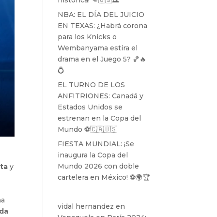
histórica! 👊🇺🇸🏛️
NBA: EL DÍA DEL JUICIO
EN TEXAS: ¿Habrá corona
para los Knicks o
Wembanyama estira el
drama en el Juego 5? 🏀🔥
💍
EL TURNO DE LOS
ANFITRIONES: Canadá y
Estados Unidos se
estrenan en la Copa del
Mundo ⚽️🇨🇦🇺🇸
FIESTA MUNDIAL: ¡Se
inaugura la Copa del
Mundo 2026 con doble
nta
y
cartelera en México! ⚽️🌍🏆
na
vidal hernandez
en
nda