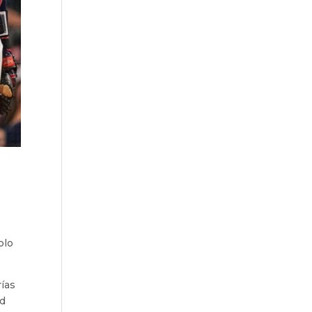
olo
rías
ad