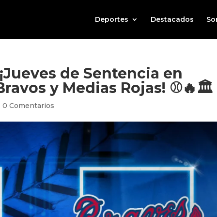
Deportes
Destacados
So
¡Jueves de Sentencia en
ravos y Medias Rojas! ⚾️🔥🏛️
|
0 Comentarios