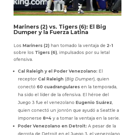
Mariners (2) vs. Tigers (6): El Big
Dumper y la Fuerza Latina
Los
Mariners (2)
han tomado la ventaja de
2-1
sobre los
Tigers (6)
, impulsados por su letal
ofensiva.
Cal Raleigh y el Poder Venezolano:
El
receptor
Cal Raleigh
(
Big Dumper
), quien
conectó
60 cuadrangulares
en la temporada,
ha sido el líder de la ofensiva. El héroe del
Juego 3 fue el venezolano
Eugenio Suárez
,
quien conectó un jonrón que ayudó a Seattle a
imponerse
8×4
y a tomar la ventaja en la serie.
Poder Venezolano en Detroit:
A pesar de la
derrota de Detroit en el Juego 3, el venezolano