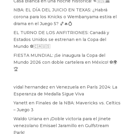
Casa Blanca en una noche histórica! 👊🇺🇸🏛️
NBA: EL DÍA DEL JUICIO EN TEXAS: ¿Habrá
corona para los Knicks o Wembanyama estira el
drama en el Juego 5? 🏀🔥💍
EL TURNO DE LOS ANFITRIONES: Canadá y
Estados Unidos se estrenan en la Copa del
Mundo ⚽️🇨🇦🇺🇸
FIESTA MUNDIAL: ¡Se inaugura la Copa del
Mundo 2026 con doble cartelera en México! ⚽️🌍
🏆
vidal hernandez
en
Venezuela en París 2024: La
Esperanza de Medalla Sigue Viva
Yanett
en
Finales de la NBA: Mavericks vs. Celtics
– Juego 3
Waldo Uriana
en
¡Doble victoria para el jinete
venezolano Emisael Jaramillo en Gulfstream
Park!