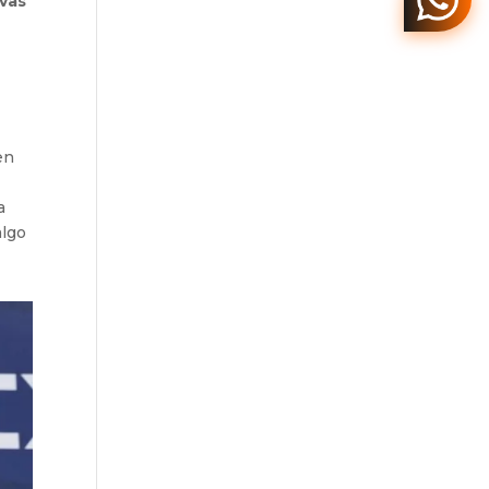
ivas
en
a
algo