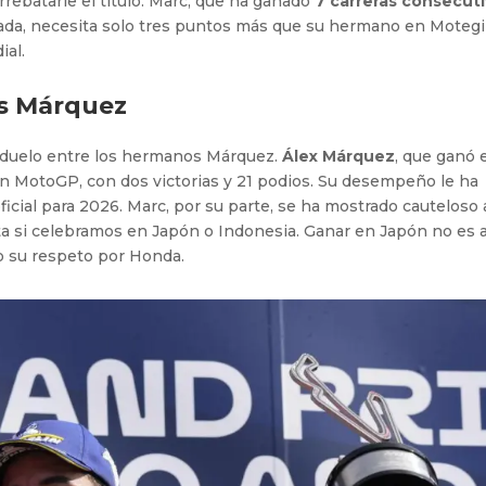
rebatarle el título. Marc, que ha ganado
7 carreras consecut
ada, necesita solo tres puntos más que su hermano en Motegi
al.
os Márquez
l duelo entre los hermanos Márquez.
Álex Márquez
, que ganó 
 MotoGP, con dos victorias y 21 podios. Su desempeño le ha
ficial para 2026. Marc, por su parte, se ha mostrado cauteloso 
ta si celebramos en Japón o Indonesia. Ganar en Japón no es 
do su respeto por Honda.