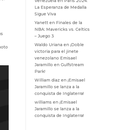
Venezuela en París 2024:
La Esperanza de Medalla
Sigue Viva
Yanett
en
Finales de la
NBA: Mavericks vs. Celtics
us
– Juego 3
Waldo Uriana
en
¡Doble
moto
victoria para el jinete
venezolano Emisael
Jaramillo en Gulfstream
Park!
William diaz
en
¡Emisael
Jaramillo se lanza a la
conquista de Inglaterra!
williams
en
¡Emisael
Jaramillo se lanza a la
conquista de Inglaterra!