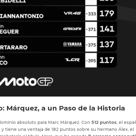
: Márquez, a un Paso de la Historia
dominio absoluto para Marc Márquez. Con
512 puntos
, el espa
) y tiene una ventaja de 182 puntos sobre su hermano Álex, el