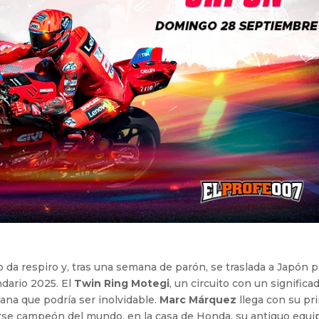
a respiro y, tras una semana de parón, se traslada a Japón p
ndario 2025. El
Twin Ring Motegi
, un circuito con un significa
mana que podría ser inolvidable.
Marc Márquez
llega con su pr
arse campeón del mundo, en la casa de Honda, su antiguo equi