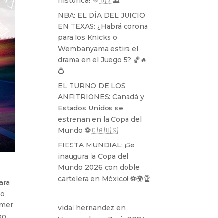
histórica! 👊🇺🇸🏛️
NBA: EL DÍA DEL JUICIO
EN TEXAS: ¿Habrá corona
para los Knicks o
Wembanyama estira el
drama en el Juego 5? 🏀🔥
💍
EL TURNO DE LOS
ANFITRIONES: Canadá y
Estados Unidos se
estrenan en la Copa del
Mundo ⚽️🇨🇦🇺🇸
FIESTA MUNDIAL: ¡Se
inaugura la Copa del
Mundo 2026 con doble
cartelera en México! ⚽️🌍🏆
ara
do
imer
vidal hernandez
en
po.