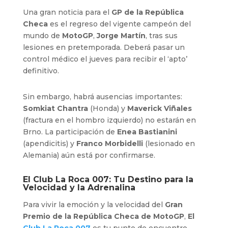
Una gran noticia para el
GP de la República
Checa
es el regreso del vigente campeón del
mundo de
MotoGP
,
Jorge Martín
, tras sus
lesiones en pretemporada. Deberá pasar un
control médico el jueves para recibir el ‘apto’
definitivo.
Sin embargo, habrá ausencias importantes:
Somkiat Chantra
(Honda) y
Maverick Viñales
(fractura en el hombro izquierdo) no estarán en
Brno. La participación de
Enea Bastianini
(apendicitis) y
Franco Morbidelli
(lesionado en
Alemania) aún está por confirmarse.
El
Club La Roca 007
: Tu Destino para la
Velocidad y la Adrenalina
Para vivir la emoción y la velocidad del
Gran
Premio de la República Checa de MotoGP
,
El
Club La Roca 007
es tu punto de encuentro.