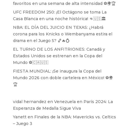
favoritos en una semana de alta intensidad ⚽️🌍🏆
UFC FREEDOM 250: ¡El Octágono se toma La
Casa Blanca en una noche histórica! 👊🇺🇸🏛️
NBA: EL DÍA DEL JUICIO EN TEXAS: ¿Habrá
corona para los Knicks o Wembanyama estira el
drama en el Juego 5? 🏀🔥💍
EL TURNO DE LOS ANFITRIONES: Canadá y
Estados Unidos se estrenan en la Copa del
Mundo ⚽️🇨🇦🇺🇸
FIESTA MUNDIAL: ¡Se inaugura la Copa del
Mundo 2026 con doble cartelera en México! ⚽️🌍
🏆
vidal hernandez
en
Venezuela en París 2024: La
Esperanza de Medalla Sigue Viva
Yanett
en
Finales de la NBA: Mavericks vs. Celtics
– Juego 3