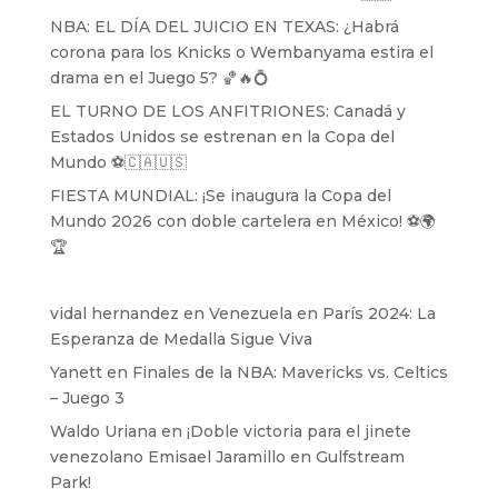
NBA: EL DÍA DEL JUICIO EN TEXAS: ¿Habrá
corona para los Knicks o Wembanyama estira el
drama en el Juego 5? 🏀🔥💍
EL TURNO DE LOS ANFITRIONES: Canadá y
Estados Unidos se estrenan en la Copa del
Mundo ⚽️🇨🇦🇺🇸
FIESTA MUNDIAL: ¡Se inaugura la Copa del
Mundo 2026 con doble cartelera en México! ⚽️🌍
🏆
vidal hernandez
en
Venezuela en París 2024: La
Esperanza de Medalla Sigue Viva
Yanett
en
Finales de la NBA: Mavericks vs. Celtics
– Juego 3
Waldo Uriana
en
¡Doble victoria para el jinete
venezolano Emisael Jaramillo en Gulfstream
Park!