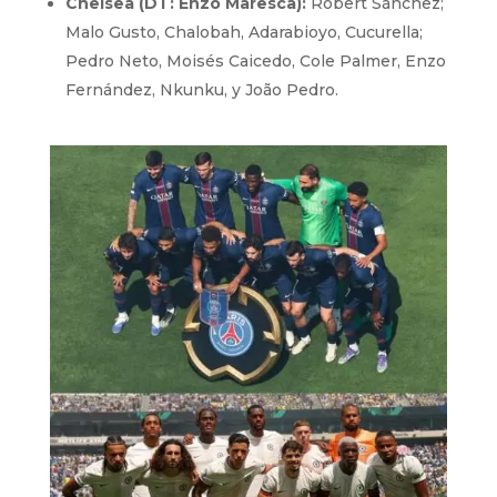
Chelsea (DT: Enzo Maresca):
Robert Sánchez;
Malo Gusto, Chalobah, Adarabioyo, Cucurella;
Pedro Neto, Moisés Caicedo, Cole Palmer, Enzo
Fernández, Nkunku, y João Pedro.