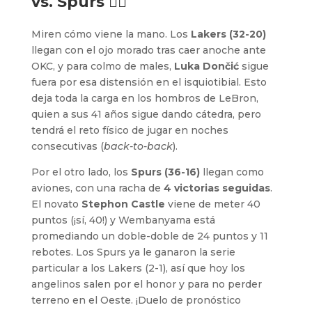
vs. Spurs 🕵️‍♂️
Miren cómo viene la mano. Los
Lakers (32-20)
llegan con el ojo morado tras caer anoche ante
OKC, y para colmo de males,
Luka Dončić
sigue
fuera por esa distensión en el isquiotibial. Esto
deja toda la carga en los hombros de LeBron,
quien a sus 41 años sigue dando cátedra, pero
tendrá el reto físico de jugar en noches
consecutivas (
back-to-back
).
Por el otro lado, los
Spurs (36-16)
llegan como
aviones, con una racha de
4 victorias seguidas
.
El novato
Stephon Castle
viene de meter 40
puntos (¡sí, 40!) y Wembanyama está
promediando un doble-doble de 24 puntos y 11
rebotes. Los Spurs ya le ganaron la serie
particular a los Lakers (2-1), así que hoy los
angelinos salen por el honor y para no perder
terreno en el Oeste. ¡Duelo de pronóstico