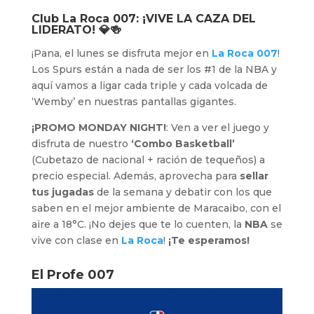
Club La Roca 007
: ¡VIVE LA CAZA DEL
LIDERATO! 💎🍻
¡Pana, el lunes se disfruta mejor en
La Roca 007
!
Los Spurs están a nada de ser los #1 de la NBA y
aquí vamos a ligar cada triple y cada volcada de
‘Wemby’ en nuestras pantallas gigantes.
¡PROMO MONDAY NIGHT!
: Ven a ver el juego y
disfruta de nuestro
‘Combo Basketball’
(Cubetazo de nacional + ración de tequeños) a
precio especial. Además, aprovecha para
sellar
tus jugadas
de la semana y debatir con los que
saben en el mejor ambiente de Maracaibo, con el
aire a 18°C. ¡No dejes que te lo cuenten, la
NBA
se
vive con clase en
La Roca
!
¡Te esperamos!
El Profe 007