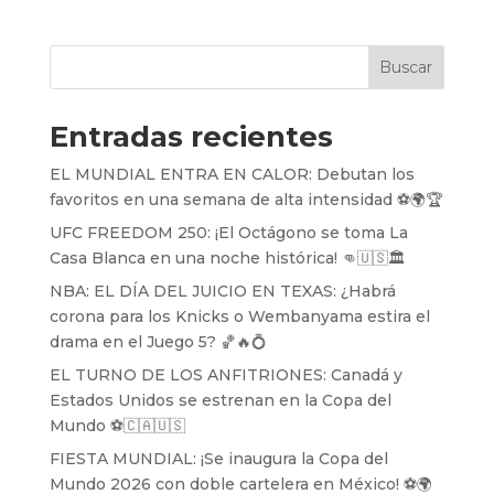
Buscar
Entradas recientes
EL MUNDIAL ENTRA EN CALOR: Debutan los
favoritos en una semana de alta intensidad ⚽️🌍🏆
UFC FREEDOM 250: ¡El Octágono se toma La
Casa Blanca en una noche histórica! 👊🇺🇸🏛️
NBA: EL DÍA DEL JUICIO EN TEXAS: ¿Habrá
corona para los Knicks o Wembanyama estira el
drama en el Juego 5? 🏀🔥💍
EL TURNO DE LOS ANFITRIONES: Canadá y
Estados Unidos se estrenan en la Copa del
Mundo ⚽️🇨🇦🇺🇸
FIESTA MUNDIAL: ¡Se inaugura la Copa del
Mundo 2026 con doble cartelera en México! ⚽️🌍