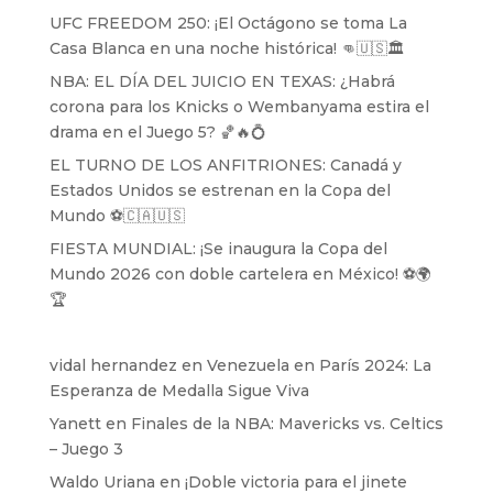
UFC FREEDOM 250: ¡El Octágono se toma La
Casa Blanca en una noche histórica! 👊🇺🇸🏛️
NBA: EL DÍA DEL JUICIO EN TEXAS: ¿Habrá
corona para los Knicks o Wembanyama estira el
drama en el Juego 5? 🏀🔥💍
EL TURNO DE LOS ANFITRIONES: Canadá y
Estados Unidos se estrenan en la Copa del
Mundo ⚽️🇨🇦🇺🇸
FIESTA MUNDIAL: ¡Se inaugura la Copa del
Mundo 2026 con doble cartelera en México! ⚽️🌍
🏆
vidal hernandez
en
Venezuela en París 2024: La
Esperanza de Medalla Sigue Viva
Yanett
en
Finales de la NBA: Mavericks vs. Celtics
– Juego 3
Waldo Uriana
en
¡Doble victoria para el jinete