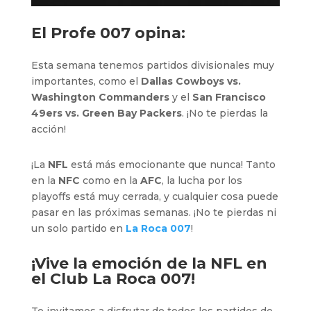
El Profe 007 opina:
Esta semana tenemos partidos divisionales muy
importantes, como el
Dallas Cowboys vs.
Washington Commanders
y el
San Francisco
49ers vs. Green Bay Packers
. ¡No te pierdas la
acción!
¡La
NFL
está más emocionante que nunca! Tanto
en la
NFC
como en la
AFC
, la lucha por los
playoffs está muy cerrada, y cualquier cosa puede
pasar en las próximas semanas. ¡No te pierdas ni
un solo partido en
La Roca 007
!
¡Vive la emoción de la NFL en
el
Club La Roca 007
!
Te invitamos a disfrutar de todos los partidos de