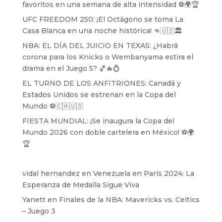
favoritos en una semana de alta intensidad ⚽️🌍🏆
UFC FREEDOM 250: ¡El Octágono se toma La
Casa Blanca en una noche histórica! 👊🇺🇸🏛️
NBA: EL DÍA DEL JUICIO EN TEXAS: ¿Habrá
corona para los Knicks o Wembanyama estira el
drama en el Juego 5? 🏀🔥💍
EL TURNO DE LOS ANFITRIONES: Canadá y
Estados Unidos se estrenan en la Copa del
Mundo ⚽️🇨🇦🇺🇸
FIESTA MUNDIAL: ¡Se inaugura la Copa del
Mundo 2026 con doble cartelera en México! ⚽️🌍
🏆
vidal hernandez
en
Venezuela en París 2024: La
Esperanza de Medalla Sigue Viva
Yanett
en
Finales de la NBA: Mavericks vs. Celtics
– Juego 3