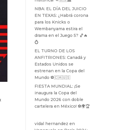
histórica! 👊🇺🇸🏛️
NBA: EL DÍA DEL JUICIO
EN TEXAS: ¿Habrá corona
para los Knicks o
Wembanyama estira el
drama en el Juego 5? 🏀🔥
💍
EL TURNO DE LOS
ANFITRIONES: Canadá y
Estados Unidos se
estrenan en la Copa del
Mundo ⚽️🇨🇦🇺🇸
FIESTA MUNDIAL: ¡Se
inaugura la Copa del
Mundo 2026 con doble
x
cartelera en México! ⚽️🌍🏆
vidal hernandez
en