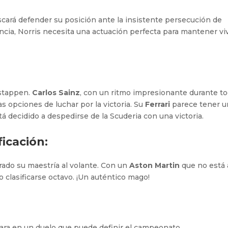
scará defender su posición ante la insistente persecución de
encia, Norris necesita una actuación perfecta para mantener vi
rstappen.
Carlos Sainz
, con un ritmo impresionante durante t
as opciones de luchar por la victoria. Su
Ferrari
parece tener u
tá decidido a despedirse de la Scuderia con una victoria.
ficación:
rado su maestría al volante. Con un
Aston Martin
que no está 
do clasificarse octavo. ¡Un auténtico mago!
cara en un duelo que puede definir el campeonato.