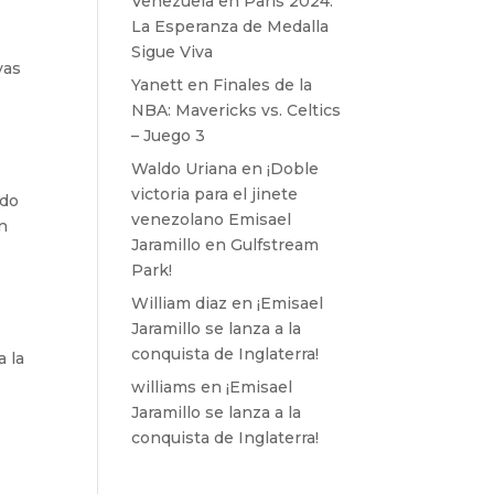
Venezuela en París 2024:
La Esperanza de Medalla
Sigue Viva
vas
Yanett
en
Finales de la
NBA: Mavericks vs. Celtics
– Juego 3
Waldo Uriana
en
¡Doble
victoria para el jinete
odo
venezolano Emisael
n
Jaramillo en Gulfstream
Park!
William diaz
en
¡Emisael
Jaramillo se lanza a la
conquista de Inglaterra!
a la
williams
en
¡Emisael
Jaramillo se lanza a la
conquista de Inglaterra!