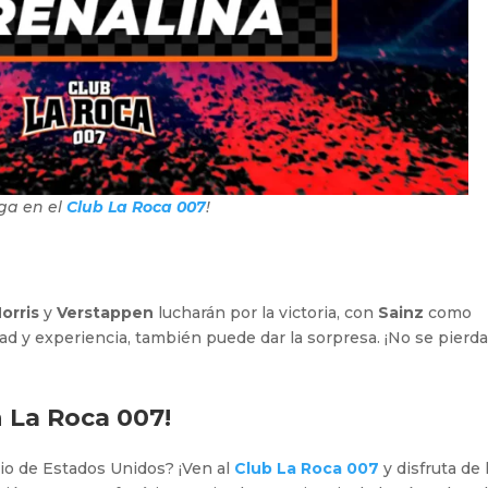
ga en el
Club La Roca 007
!
orris
y
Verstappen
lucharán por la victoria, con
Sainz
como
dad y experiencia, también puede dar la sorpresa. ¡No se pierda
n
La Roca 007
!
mio de Estados Unidos? ¡Ven al
Club La Roca 007
y disfruta de 