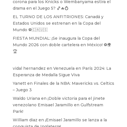
corona para los Knicks o Wembanyama estira el
drama en el Juego 5? 🏀🔥💍
EL TURNO DE LOS ANFITRIONES: Canadá y
Estados Unidos se estrenan en la Copa del
Mundo ⚽️🇨🇦🇺🇸
FIESTA MUNDIAL: ¡Se inaugura la Copa del
Mundo 2026 con doble cartelera en México! ⚽️🌍
🏆
vidal hernandez
en
Venezuela en París 2024: La
Esperanza de Medalla Sigue Viva
Yanett
en
Finales de la NBA: Mavericks vs. Celtics
– Juego 3
Waldo Uriana
en
¡Doble victoria para el jinete
venezolano Emisael Jaramillo en Gulfstream
Park!
William diaz
en
¡Emisael Jaramillo se lanza a la
conquista de Inglaterra!