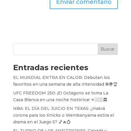
Buscar
Entradas recientes
EL MUNDIAL ENTRA EN CALOR: Debutan los
favoritos en una semana de alta intensidad ⚽️🌍🏆
UFC FREEDOM 250: ¡El Octágono se toma La
Casa Blanca en una noche histórica! 👊🇺🇸🏛️
NBA: EL DÍA DEL JUICIO EN TEXAS: ¿Habrá
corona para los Knicks o Wembanyama estira el
drama en el Juego 5? 🏀🔥💍
EL TURNO DE LOS ANFITRIONES: Canadá y