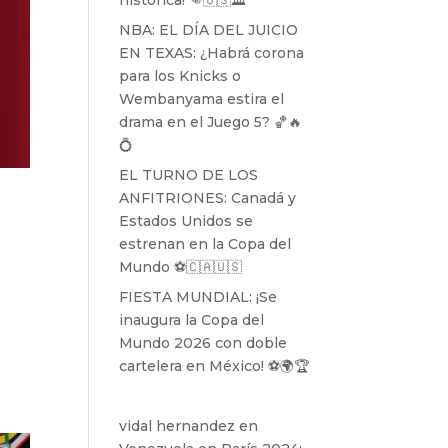
histórica! 👊🇺🇸🏛️
NBA: EL DÍA DEL JUICIO
EN TEXAS: ¿Habrá corona
para los Knicks o
Wembanyama estira el
drama en el Juego 5? 🏀🔥
💍
EL TURNO DE LOS
ANFITRIONES: Canadá y
Estados Unidos se
estrenan en la Copa del
Mundo ⚽️🇨🇦🇺🇸
FIESTA MUNDIAL: ¡Se
inaugura la Copa del
Mundo 2026 con doble
cartelera en México! ⚽️🌍🏆
vidal hernandez
en