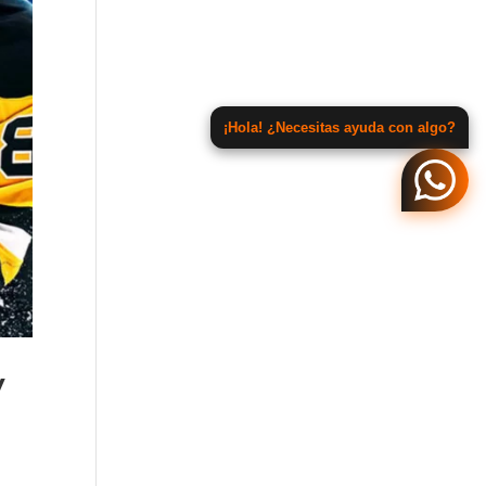
¡Hola! ¿Necesitas ayuda con algo?
y