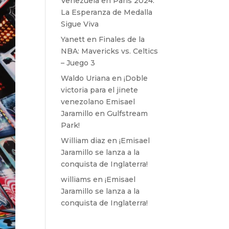
Venezuela en París 2024:
La Esperanza de Medalla
Sigue Viva
Yanett
en
Finales de la
NBA: Mavericks vs. Celtics
– Juego 3
Waldo Uriana
en
¡Doble
victoria para el jinete
venezolano Emisael
Jaramillo en Gulfstream
Park!
William diaz
en
¡Emisael
Jaramillo se lanza a la
conquista de Inglaterra!
williams
en
¡Emisael
Jaramillo se lanza a la
conquista de Inglaterra!