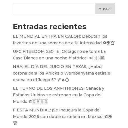
Buscar
Entradas recientes
EL MUNDIAL ENTRA EN CALOR: Debutan los
favoritos en una semana de alta intensidad ⚽️🌍🏆
UFC FREEDOM 250: ¡El Octágono se toma La
Casa Blanca en una noche histórica! 👊🇺🇸🏛️
NBA: EL DÍA DEL JUICIO EN TEXAS: ¿Habrá
corona para los Knicks o Wembanyama estira el
drama en el Juego 5? 🏀🔥💍
EL TURNO DE LOS ANFITRIONES: Canadá y
Estados Unidos se estrenan en la Copa del
Mundo ⚽️🇨🇦🇺🇸
FIESTA MUNDIAL: ¡Se inaugura la Copa del
Mundo 2026 con doble cartelera en México! ⚽️🌍
🏆