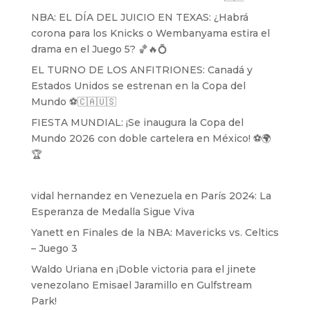
NBA: EL DÍA DEL JUICIO EN TEXAS: ¿Habrá
corona para los Knicks o Wembanyama estira el
drama en el Juego 5? 🏀🔥💍
EL TURNO DE LOS ANFITRIONES: Canadá y
Estados Unidos se estrenan en la Copa del
Mundo ⚽️🇨🇦🇺🇸
FIESTA MUNDIAL: ¡Se inaugura la Copa del
Mundo 2026 con doble cartelera en México! ⚽️🌍
🏆
vidal hernandez
en
Venezuela en París 2024: La
Esperanza de Medalla Sigue Viva
Yanett
en
Finales de la NBA: Mavericks vs. Celtics
– Juego 3
Waldo Uriana
en
¡Doble victoria para el jinete
venezolano Emisael Jaramillo en Gulfstream
Park!