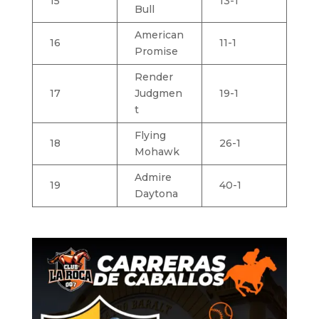
15
13-1
Bull
American
16
11-1
Promise
Render
17
Judgmen
19-1
t
Flying
18
26-1
Mohawk
Admire
19
40-1
Daytona