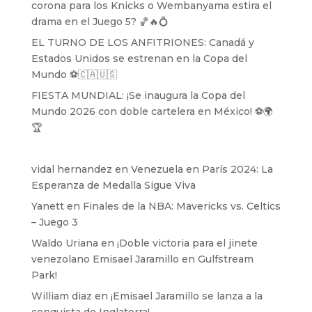
corona para los Knicks o Wembanyama estira el
drama en el Juego 5? 🏀🔥💍
EL TURNO DE LOS ANFITRIONES: Canadá y
Estados Unidos se estrenan en la Copa del
Mundo ⚽️🇨🇦🇺🇸
FIESTA MUNDIAL: ¡Se inaugura la Copa del
Mundo 2026 con doble cartelera en México! ⚽️🌍
🏆
vidal hernandez
en
Venezuela en París 2024: La
Esperanza de Medalla Sigue Viva
Yanett
en
Finales de la NBA: Mavericks vs. Celtics
– Juego 3
Waldo Uriana
en
¡Doble victoria para el jinete
venezolano Emisael Jaramillo en Gulfstream
Park!
William diaz
en
¡Emisael Jaramillo se lanza a la
conquista de Inglaterra!