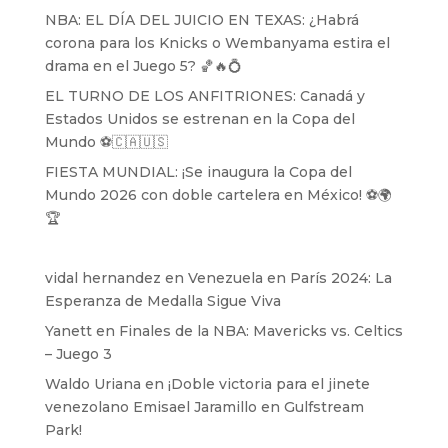
NBA: EL DÍA DEL JUICIO EN TEXAS: ¿Habrá
corona para los Knicks o Wembanyama estira el
drama en el Juego 5? 🏀🔥💍
EL TURNO DE LOS ANFITRIONES: Canadá y
Estados Unidos se estrenan en la Copa del
Mundo ⚽️🇨🇦🇺🇸
FIESTA MUNDIAL: ¡Se inaugura la Copa del
Mundo 2026 con doble cartelera en México! ⚽️🌍
🏆
vidal hernandez
en
Venezuela en París 2024: La
Esperanza de Medalla Sigue Viva
Yanett
en
Finales de la NBA: Mavericks vs. Celtics
– Juego 3
Waldo Uriana
en
¡Doble victoria para el jinete
venezolano Emisael Jaramillo en Gulfstream
Park!