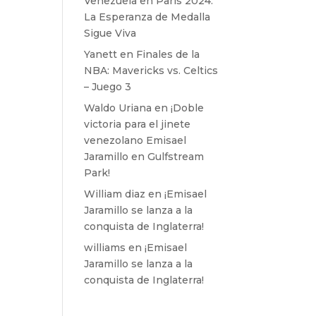
Venezuela en París 2024:
La Esperanza de Medalla
Sigue Viva
Yanett
en
Finales de la
NBA: Mavericks vs. Celtics
– Juego 3
Waldo Uriana
en
¡Doble
victoria para el jinete
venezolano Emisael
Jaramillo en Gulfstream
Park!
William diaz
en
¡Emisael
Jaramillo se lanza a la
conquista de Inglaterra!
williams
en
¡Emisael
Jaramillo se lanza a la
conquista de Inglaterra!