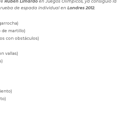
 de
Rubén Limardo
en Juegos Olímpicos, ya consiguiò la
prueba de espada individual en
Londres 2012
.
garrocha)
 de martillo)
ros con obstáculos)
n vallas)
s)
iento)
to)