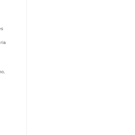
es
ria
mo,