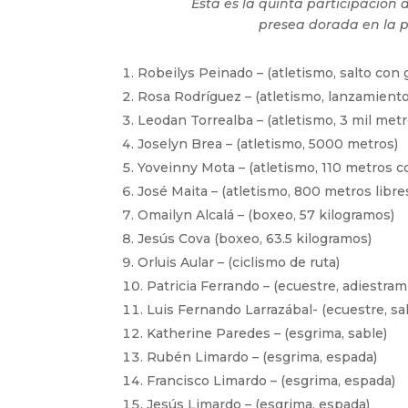
Esta es la quinta participación
presea dorada en la 
Robeilys Peinado – (atletismo, salto con 
Rosa Rodríguez – (atletismo, lanzamiento
Leodan Torrealba – (atletismo, 3 mil met
Joselyn Brea – (atletismo, 5000 metros)
Yoveinny Mota – (atletismo, 110 metros co
José Maita – (atletismo, 800 metros libre
Omailyn Alcalá – (boxeo, 57 kilogramos)
Jesús Cova (boxeo, 63.5 kilogramos)
Orluis Aular – (ciclismo de ruta)
Patricia Ferrando – (ecuestre, adiestram
Luis Fernando Larrazábal- (ecuestre, sal
Katherine Paredes – (esgrima, sable)
Rubén Limardo – (esgrima, espada)
Francisco Limardo – (esgrima, espada)
Jesús Limardo – (esgrima, espada)