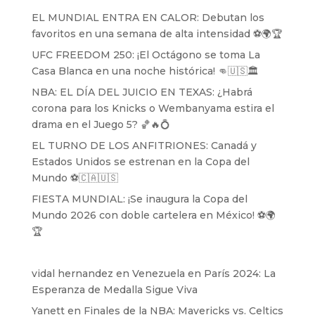
EL MUNDIAL ENTRA EN CALOR: Debutan los
favoritos en una semana de alta intensidad ⚽️🌍🏆
UFC FREEDOM 250: ¡El Octágono se toma La
Casa Blanca en una noche histórica! 👊🇺🇸🏛️
NBA: EL DÍA DEL JUICIO EN TEXAS: ¿Habrá
corona para los Knicks o Wembanyama estira el
drama en el Juego 5? 🏀🔥💍
EL TURNO DE LOS ANFITRIONES: Canadá y
Estados Unidos se estrenan en la Copa del
Mundo ⚽️🇨🇦🇺🇸
FIESTA MUNDIAL: ¡Se inaugura la Copa del
Mundo 2026 con doble cartelera en México! ⚽️🌍
🏆
vidal hernandez
en
Venezuela en París 2024: La
Esperanza de Medalla Sigue Viva
Yanett
en
Finales de la NBA: Mavericks vs. Celtics