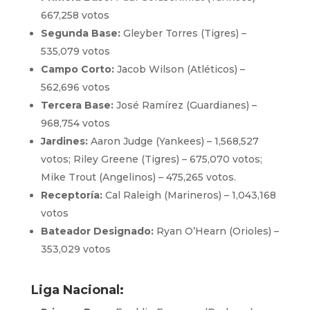
667,258 votos
Segunda Base:
Gleyber Torres (Tigres) –
535,079 votos
Campo Corto:
Jacob Wilson (Atléticos) –
562,696 votos
Tercera Base:
José Ramírez (Guardianes) –
968,754 votos
Jardines:
Aaron Judge (Yankees) – 1,568,527
votos; Riley Greene (Tigres) – 675,070 votos;
Mike Trout (Angelinos) – 475,265 votos.
Receptoría:
Cal Raleigh (Marineros) – 1,043,168
votos
Bateador Designado:
Ryan O’Hearn (Orioles) –
353,029 votos
Liga Nacional: