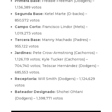
Primera Base:
Freddie Freeman (Dodgers) –
1,136,389 votos
Segunda Base:
Ketel Marte (D-backs) –
850,572 votos
Campo Corto:
Francisco Lindor (Mets) –
1,019,273 votos
Tercera Base:
Manny Machado (Padres) –
955,122 votos
Jardines:
Pete Crow-Armstrong (Cachorros) –
1,126,119 votos; Kyle Tucker (Cachorros) –
704,740 votos; Teóscar Hernández (Dodgers) –
685,553 votos.
Receptoría:
Will Smith (Dodgers) – 1,124,629
votos
Bateador Designado:
Shohei Ohtani
(Dodgers) – 1,398,771 votos