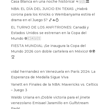
Casa Blanca en una noche histórica! 👊🇺🇸🏛️
NBA: EL DÍA DEL JUICIO EN TEXAS: ¿Habrá
corona para los Knicks o Wembanyama estira el
drama en el Juego 5? 🏀🔥💍
EL TURNO DE LOS ANFITRIONES: Canadá y
Estados Unidos se estrenan en la Copa del
Mundo ⚽️🇨🇦🇺🇸
FIESTA MUNDIAL: ¡Se inaugura la Copa del
Mundo 2026 con doble cartelera en México! ⚽️🌍
🏆
vidal hernandez
en
Venezuela en París 2024: La
Esperanza de Medalla Sigue Viva
Yanett
en
Finales de la NBA: Mavericks vs. Celtics
– Juego 3
Waldo Uriana
en
¡Doble victoria para el jinete
venezolano Emisael Jaramillo en Gulfstream
Park!