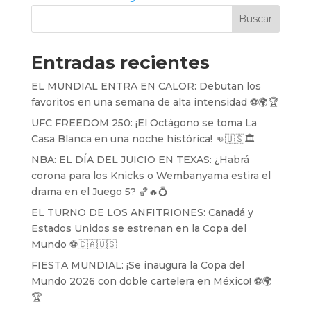
Buscar
Entradas recientes
EL MUNDIAL ENTRA EN CALOR: Debutan los
favoritos en una semana de alta intensidad ⚽️🌍🏆
UFC FREEDOM 250: ¡El Octágono se toma La
Casa Blanca en una noche histórica! 👊🇺🇸🏛️
NBA: EL DÍA DEL JUICIO EN TEXAS: ¿Habrá
corona para los Knicks o Wembanyama estira el
drama en el Juego 5? 🏀🔥💍
EL TURNO DE LOS ANFITRIONES: Canadá y
Estados Unidos se estrenan en la Copa del
Mundo ⚽️🇨🇦🇺🇸
FIESTA MUNDIAL: ¡Se inaugura la Copa del
Mundo 2026 con doble cartelera en México! ⚽️🌍
🏆