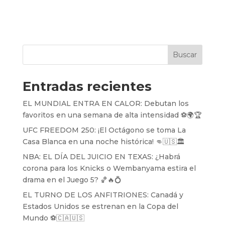
Buscar
Entradas recientes
EL MUNDIAL ENTRA EN CALOR: Debutan los
favoritos en una semana de alta intensidad ⚽️🌍🏆
UFC FREEDOM 250: ¡El Octágono se toma La
Casa Blanca en una noche histórica! 👊🇺🇸🏛️
NBA: EL DÍA DEL JUICIO EN TEXAS: ¿Habrá
corona para los Knicks o Wembanyama estira el
drama en el Juego 5? 🏀🔥💍
EL TURNO DE LOS ANFITRIONES: Canadá y
Estados Unidos se estrenan en la Copa del
Mundo ⚽️🇨🇦🇺🇸